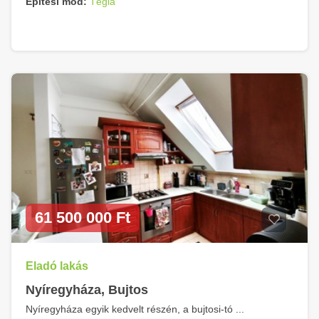
Építési mód:
Tégla
61 500 000 Ft
Eladó lakás
Nyíregyháza, Bujtos
Nyíregyháza egyik kedvelt részén, a bujtosi-tó ...