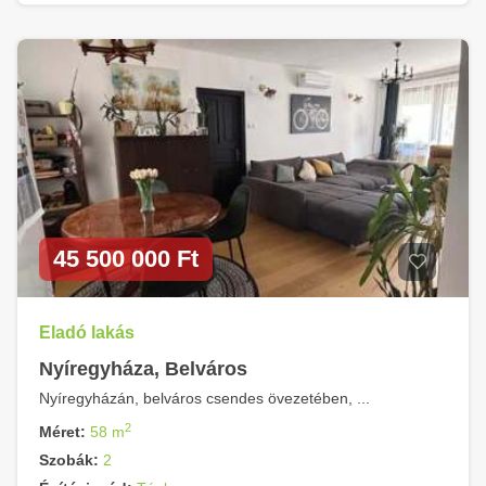
45 500 000 Ft
Eladó lakás
Nyíregyháza, Belváros
Nyíregyházán, belváros csendes övezetében, ...
2
Méret:
58 m
Szobák:
2