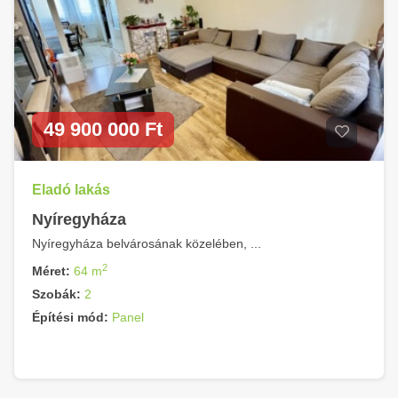
49 900 000 Ft
Eladó lakás
Nyíregyháza
Nyíregyháza belvárosának közelében, ...
2
Méret:
64 m
Szobák:
2
Építési mód:
Panel