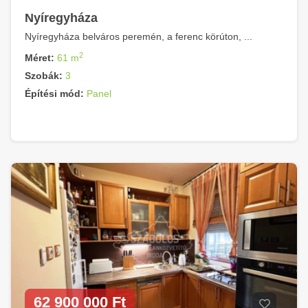
Nyíregyháza
Nyíregyháza belváros peremén, a ferenc körúton, ...
2
Méret:
61 m
Szobák:
3
Építési mód:
Panel
62 900 000 Ft