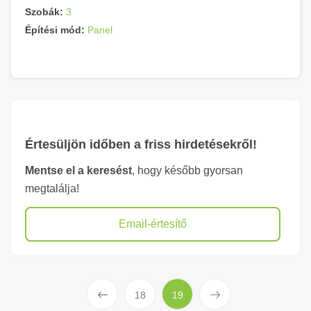
Szobák:
3
Építési mód:
Panel
Értesüljön időben a friss hirdetésekről!
Mentse el a keresést
, hogy később gyorsan
megtalálja!
Email-értesítő
Előző
Következő
18
19