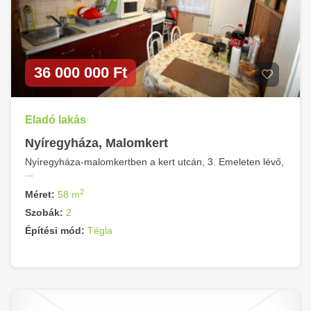
36 000 000 Ft
Eladó lakás
Nyíregyháza, Malomkert
Nyíregyháza-malomkertben a kert utcán, 3. Emeleten lévő,
...
2
Méret:
58 m
Szobák:
2
Építési mód:
Tégla