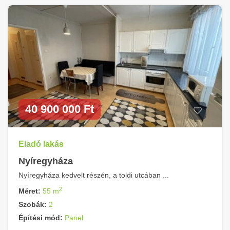
40 900 000 Ft
Eladó lakás
Nyíregyháza
Nyíregyháza kedvelt részén, a toldi utcában ...
2
Méret:
55 m
Szobák:
2
Építési mód:
Panel