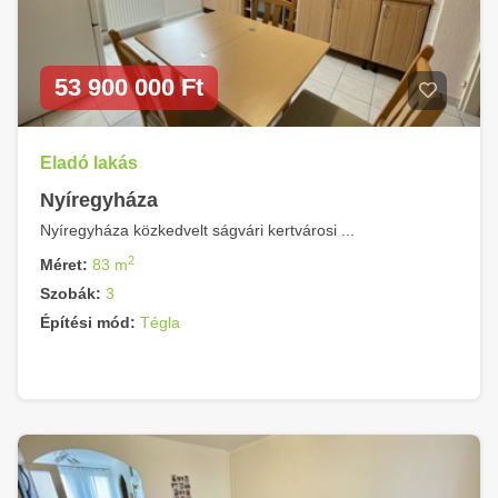
53 900 000 Ft
Eladó lakás
Nyíregyháza
Nyíregyháza közkedvelt ságvári kertvárosi ...
2
Méret:
83 m
Szobák:
3
Építési mód:
Tégla