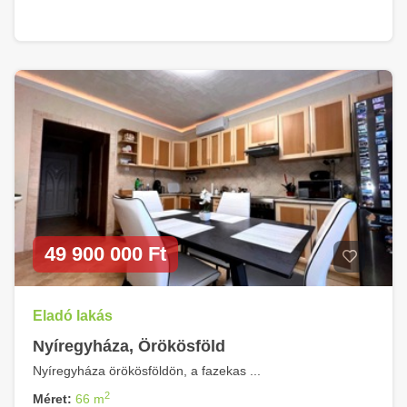
49 900 000 Ft
Eladó lakás
Nyíregyháza, Örökösföld
Nyíregyháza örökösföldön, a fazekas ...
2
Méret:
66 m