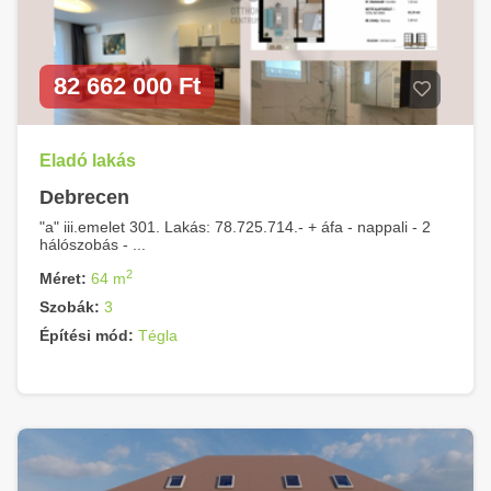
82 662 000 Ft
Eladó lakás
Debrecen
"a" iii.emelet 301. Lakás: 78.725.714.- + áfa - nappali - 2
hálószobás - ...
2
Méret:
64 m
Szobák:
3
Építési mód:
Tégla