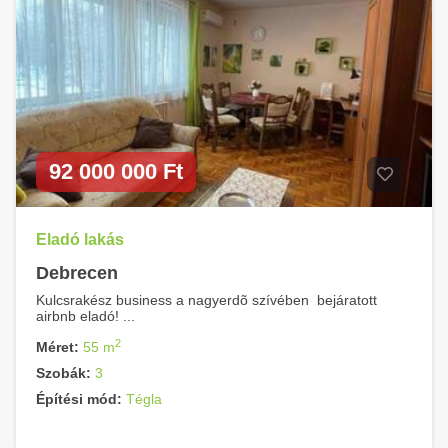
92 000 000 Ft
Eladó lakás
Debrecen
Kulcsrakész business a nagyerdõ szívében  bejáratott
airbnb eladó! ...
2
Méret:
55 m
Szobák:
3
Építési mód:
Tégla