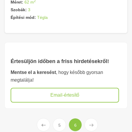
2
Méret:
62 m
Szobák:
3
Építési mód:
Tégla
Értesüljön időben a friss hirdetésekről!
Mentse el a keresést
, hogy később gyorsan
megtalálja!
Email-értesítő
Előző
Következő
5
6