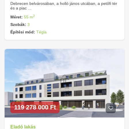
Debrecen belvárosában, a holló jános utcában, a petőfi tér
és a piac ...
2
Méret:
55 m
Szobák:
3
Építési mód:
Tégla
119 278 000 Ft
Eladó lakás