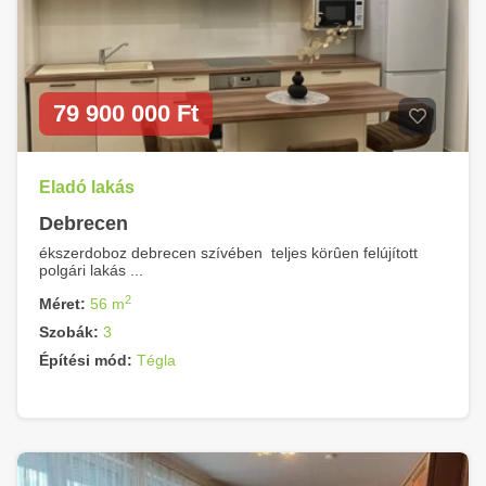
79 900 000 Ft
Eladó lakás
Debrecen
ékszerdoboz debrecen szívében  teljes körûen felújított
polgári lakás ...
2
Méret:
56 m
Szobák:
3
Építési mód:
Tégla