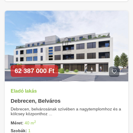
62 387 000 Ft
Eladó lakás
Debrecen, Belváros
Debrecen, belvárosának szívében a nagytemplomhoz és a
kölcsey központhoz ...
2
Méret:
40 m
Szobák:
1