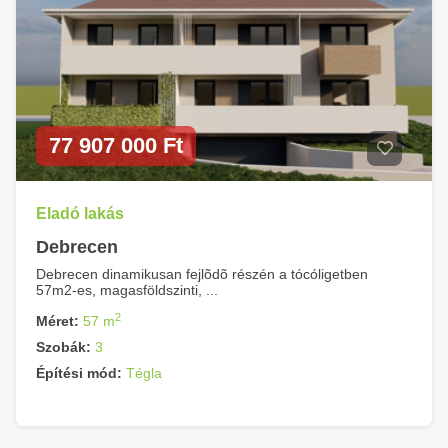
77 907 000 Ft
Eladó lakás
Debrecen
Debrecen dinamikusan fejlõdõ részén a tócóligetben
57m2-es, magasföldszinti, ...
2
Méret:
57 m
Szobák:
3
Építési mód:
Tégla