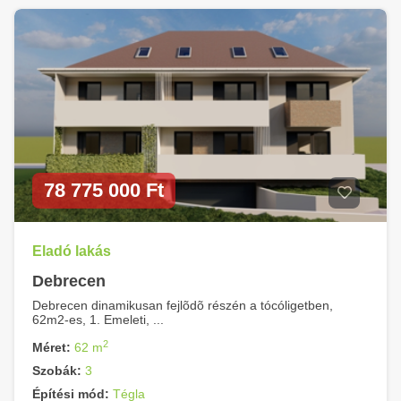
78 775 000 Ft
Eladó lakás
Debrecen
Debrecen dinamikusan fejlõdõ részén a tócóligetben,
62m2-es, 1. Emeleti, ...
2
Méret:
62 m
Szobák:
3
Építési mód:
Tégla