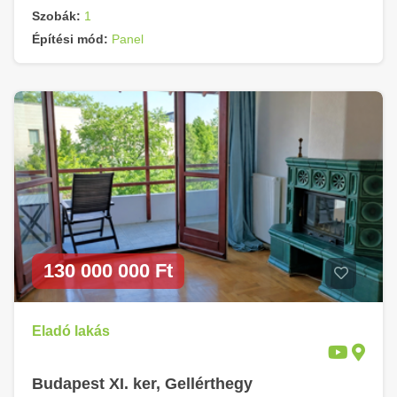
Szobák:
1
Építési mód:
Panel
130 000 000 Ft
Eladó lakás
Budapest XI. ker, Gellérthegy