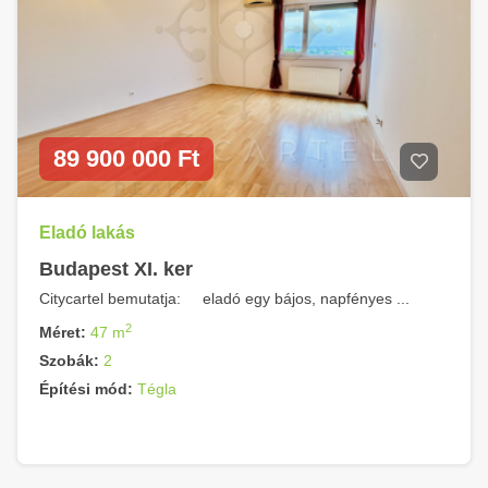
89 900 000 Ft
Eladó lakás
Budapest XI. ker
Citycartel bemutatja: eladó egy bájos, napfényes ...
2
Méret:
47 m
Szobák:
2
Építési mód:
Tégla