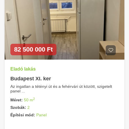
82 500 000 Ft
Eladó lakás
Budapest XI. ker
Az ingatlan a tétényi út és a fehérvári út között, szigetelt
panel ...
2
Méret:
50 m
Szobák:
2
Építési mód:
Panel