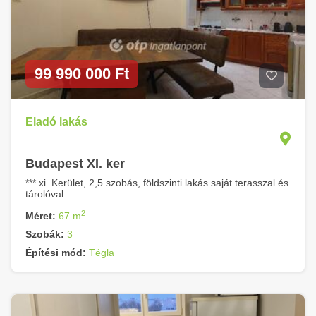
99 990 000 Ft
Eladó lakás
Budapest XI. ker
*** xi. Kerület, 2,5 szobás, földszinti lakás saját terasszal és
tárolóval ...
2
Méret:
67 m
Szobák:
3
Építési mód:
Tégla