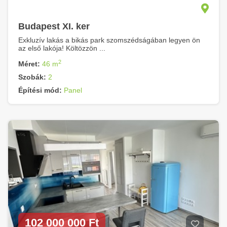
Budapest XI. ker
Exkluzív lakás a bikás park szomszédságában legyen ön
az első lakója! Költözzön ...
2
Méret:
46 m
Szobák:
2
Építési mód:
Panel
102 000 000 Ft