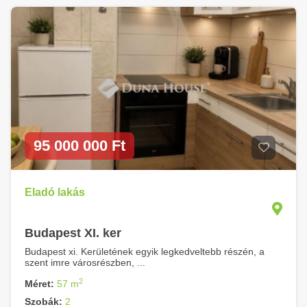
95 000 000 Ft
Eladó lakás
Budapest XI. ker
Budapest xi. Kerületének egyik legkedveltebb részén, a
szent imre városrészben, ...
2
Méret:
57 m
Szobák:
2