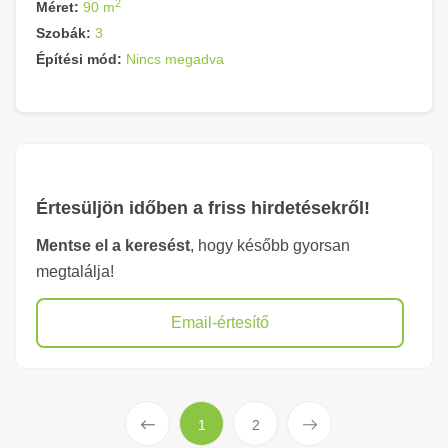
2
Méret:
90 m
Szobák:
3
Építési mód:
Nincs megadva
Értesüljön időben a friss hirdetésekről!
Mentse el a keresést
, hogy később gyorsan
megtalálja!
Email-értesítő
Előző
Következő
1
2