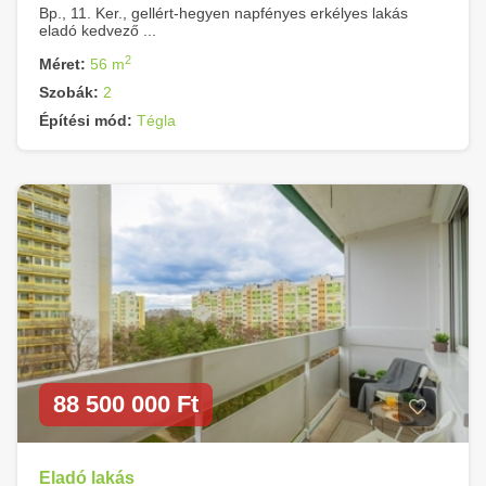
Bp., 11. Ker., gellért-hegyen napfényes erkélyes lakás
eladó kedvező ...
2
Méret:
56 m
Szobák:
2
Építési mód:
Tégla
88 500 000 Ft
Eladó lakás