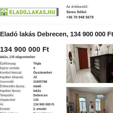
Az értékesítő:
Seres Ildikó
+36 70 948 5679
Eladó lakás Debrecen, 134 900 000 F
134 900 000 Ft
lakás, 135 négyzetméter
Építőanyag:
Tégla
Egész szobák:
4
Komfort fokozat:
Összkomfort
Ingatlan állapota:
Jó
Azonosító:
11605788
Értékesítés típusa:
eladó
Ingatlan típusa:
lakás
Település:
Debrecen
Alapterület:
135
Ár:
134 900 000 Ft
Emelet:
2. emelet