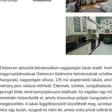
Fűtés jellege:
Konvektoros
Debrecen abszolút belvárosában nagypolgári lakás eladó  kivé
nagycsaládosoknak Debrecen történelmi belvárosának szívébe
hangulatú, nagypolgári stílusú, 135 m2 alapterületû lakást, ahol
néhány perc sétával elérhetõ. Éttermek, üzletek, szolgáltatáso
pezsgõ élete mind karnyújtásnyira található. Az ingatlan egy mû
emeletén helyezkedik el, amely klasszikus polgári hangulatot és
megközelítés: A lakás függõfolyosóról közelíthetõ meg, azonban 
rész egy lezárt, nyugodt és intim tér, amely extra privát szférát b