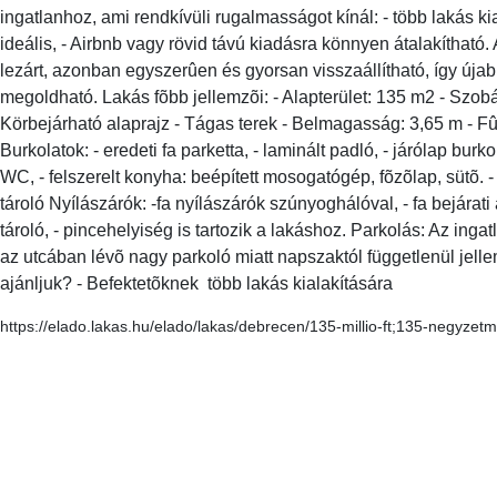
ingatlanhoz, ami rendkívüli rugalmasságot kínál: - több lakás kia
ideális, - Airbnb vagy rövid távú kiadásra könnyen átalakítható. 
lezárt, azonban egyszerûen és gyorsan visszaállítható, így újabb
megoldható. Lakás fõbb jellemzõi: - Alapterület: 135 m2 - Szob
Körbejárható alaprajz - Tágas terek - Belmagasság: 3,65 m - Fû
Burkolatok: - eredeti fa parketta, - laminált padló, - járólap bur
WC, - felszerelt konyha: beépített mosogatógép, fõzõlap, sütõ. -
tároló Nyílászárók: -fa nyílászárók szúnyoghálóval, - fa bejárati
tároló, - pincehelyiség is tartozik a lakáshoz. Parkolás: Az inga
az utcában lévõ nagy parkoló miatt napszaktól függetlenül jell
ajánljuk? - Befektetõknek  több lakás kialakítására
https://elado.lakas.hu/elado/lakas/debrecen/135-millio-ft;135-negyzet