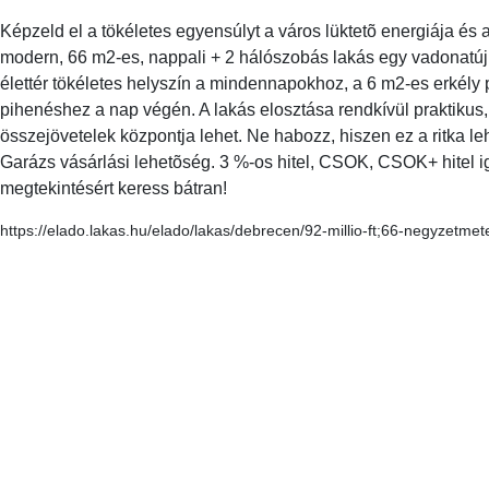
Képzeld el a tökéletes egyensúlyt a város lüktetõ energiája és
modern, 66 m2-es, nappali + 2 hálószobás lakás egy vadonatúj,
élettér tökéletes helyszín a mindennapokhoz, a 6 m2-es erkély 
pihenéshez a nap végén. A lakás elosztása rendkívül praktikus,
összejövetelek központja lehet. Ne habozz, hiszen ez a ritka leh
Garázs vásárlási lehetõség. 3 %-os hitel, CSOK, CSOK+ hitel i
megtekintésért keress bátran!
https://elado.lakas.hu/elado/lakas/debrecen/92-millio-ft;66-negyzetme