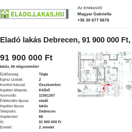
Az értékesítő:
Magyar Gabriella
+36 30 677 6676
Eladó lakás Debrecen, 91 900 000 Ft
91 900 000 Ft
lakás, 66 négyzetméter
Építőanyag:
Tégla
Egész szobák:
2
Komfort fokozat:
Összkomfort
Ingatlan állapota:
Kitűnő
Azonosító:
11561267
Értékesítés típusa:
eladó
Ingatlan típusa:
lakás
Település:
Debrecen
Alapterület:
66
Ár:
91 900 000 Ft
Emelet:
2. emelet