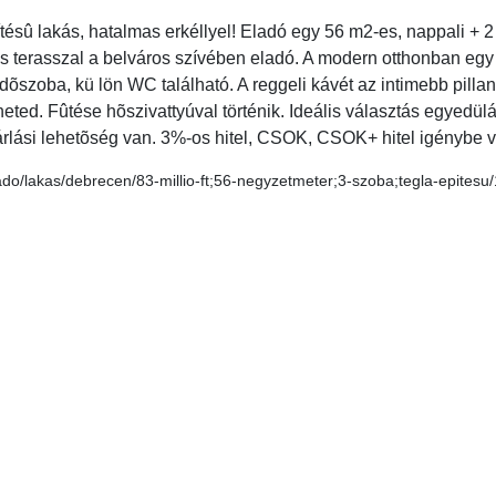
tésû lakás, hatalmas erkéllyel! Eladó egy 56 m2-es, nappali + 2
s terasszal a belváros szívében eladó. A modern otthonban egy
õszoba, kü lön WC található. A reggeli kávét az intimebb pillan
eted. Fûtése hõszivattyúval történik. Ideális választás egyedül
rlási lehetõség van. 3%-os hitel, CSOK, CSOK+ hitel igénybe v
lado/lakas/debrecen/83-millio-ft;56-negyzetmeter;3-szoba;tegla-epites