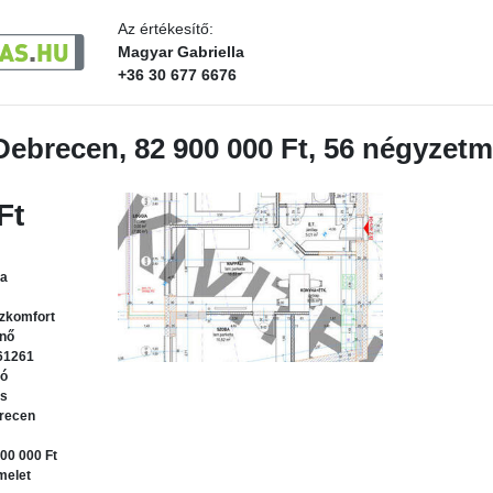
Az értékesítő:
Magyar Gabriella
+36 30 677 6676
Debrecen, 82 900 000 Ft, 56 négyzetm
Ft
la
zkomfort
űnő
61261
dó
ás
recen
00 000 Ft
melet