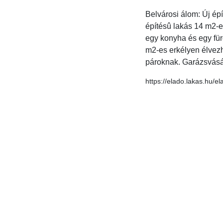
Belvárosi álom: Új épí
építésû lakás 14 m2-e
egy konyha és egy fürd
m2-es erkélyen élvezh
pároknak. Garázsvásá
https://elado.lakas.hu/e