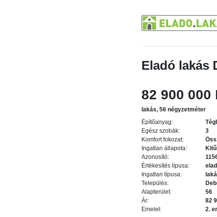
Eladó lakás 
82 900 000 
lakás, 56 négyzetméter
Építőanyag:
Tég
Egész szobák:
3
Komfort fokozat:
Öss
Ingatlan állapota:
Kit
Azonosító:
115
Értékesítés típusa:
ela
Ingatlan típusa:
lak
Település:
Deb
Alapterület:
56
Ár:
82 9
Emelet:
2. e