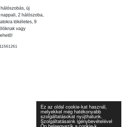
 hálószobás, új
 nappali, 2 hálószoba,
atokra tökéletes, 9
állóknak vagy
ehetõ!
u/11561261
Ez az oldal cookie-kat használ,
melyekkel még hatékonyabb
szolgáltatásokat nyújthatunk.
Szolgáltatásaink igénybevételével
Ön beleegyezik a cookie-k