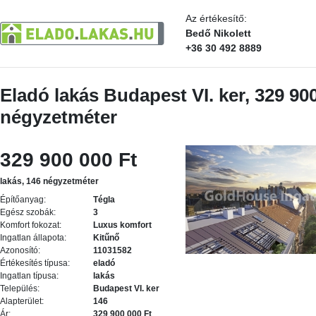
Az értékesítő:
Bedő Nikolett
+36 30 492 8889
Eladó lakás Budapest VI. ker, 329 900
négyzetméter
329 900 000 Ft
lakás, 146 négyzetméter
Építőanyag:
Tégla
Egész szobák:
3
Komfort fokozat:
Luxus komfort
Ingatlan állapota:
Kitűnő
Azonosító:
11031582
Értékesítés típusa:
eladó
Ingatlan típusa:
lakás
Település:
Budapest VI. ker
Alapterület:
146
Ár:
329 900 000 Ft