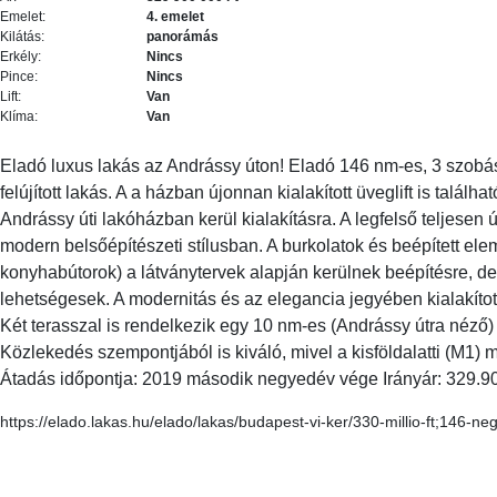
Emelet:
4. emelet
Kilátás:
panorámás
Erkély:
Nincs
Pince:
Nincs
Lift:
Van
Klíma:
Van
Eladó luxus lakás az Andrássy úton! Eladó 146 nm-es, 3 szob
felújított lakás. A a házban újonnan kialakított üveglift is találha
Andrássy úti lakóházban kerül kialakításra. A legfelső teljesen 
modern belsőépítészeti stílusban. A burkolatok és beépített ele
konyhabútorok) a látványtervek alapján kerülnek beépítésre, de
lehetségesek. A modernitás és az elegancia jegyében kialakított
Két terasszal is rendelkezik egy 10 nm-es (Andrássy útra néző) 
Közlekedés szempontjából is kiváló, mivel a kisföldalatti (M1) 
Átadás időpontja: 2019 második negyedév vége Irányár: 329.90
https://elado.lakas.hu/elado/lakas/budapest-vi-ker/330-millio-ft;146-