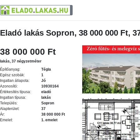
Eladó lakás Sopron, 38 000 000 Ft, 
38 000 000 Ft
lakás, 37 négyzetméter
Építőanyag:
Tégla
Egész szobák:
1
Ingatlan állapota:
Jó
Azonosító:
10930164
Értékesítés típusa:
eladó
Ingatlan típusa:
lakás
Település:
Sopron
Alapterület:
37
Ár:
38 000 000 Ft
Emelet:
1. emelet