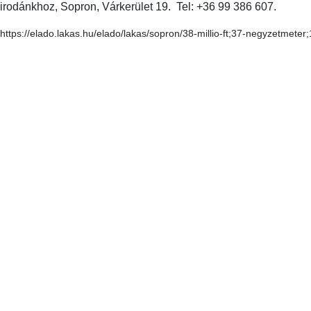
irodánkhoz, Sopron, Várkerület 19. Tel: +36 99 386 607.
https://elado.lakas.hu/elado/lakas/sopron/38-millio-ft;37-negyzetmete