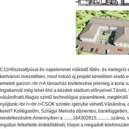
C11Hőszivattyúval és napelemmel működő fűtés- és melegvíz el
kertvárosi övezetében, most induló új projekt keretében eladó 
emeleti garzon.<br />A társasház kivitelezése jelenleg a korai 
ingatlannál még lehet élni a kezdeti stádium előnyeivel.Tároló, 
vásárolható.Magas szintű technológiai paraméterek, megtérülő 
nyújtunk.<br /><br />CSOK szintén igénybe vehető.Vásárolna, 
keret? Kolléganőm, Szilágyi Melinda díjmentes, bankfüggetlen, 
rendelkezésére.Amennyiben a ........164302815.............számú
ingatlan felkeltette érdeklődését, hívjon a megadott telefons