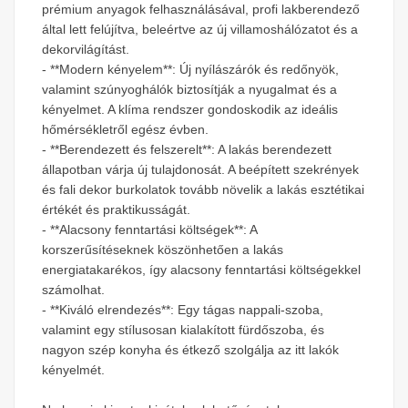
prémium anyagok felhasználásával, profi lakberendező
által lett felújítva, beleértve az új villamoshálózatot és a
dekorvilágítást.
- **Modern kényelem**: Új nyílászárók és redőnyök,
valamint szúnyoghálók biztosítják a nyugalmat és a
kényelmet. A klíma rendszer gondoskodik az ideális
hőmérsékletről egész évben.
- **Berendezett és felszerelt**: A lakás berendezett
állapotban várja új tulajdonosát. A beépített szekrények
és fali dekor burkolatok tovább növelik a lakás esztétikai
értékét és praktikusságát.
- **Alacsony fenntartási költségek**: A
korszerűsítéseknek köszönhetően a lakás
energiatakarékos, így alacsony fenntartási költségekkel
számolhat.
- **Kiváló elrendezés**: Egy tágas nappali-szoba,
valamint egy stílusosan kialakított fürdőszoba, és
nagyon szép konyha és étkező szolgálja az itt lakók
kényelmét.