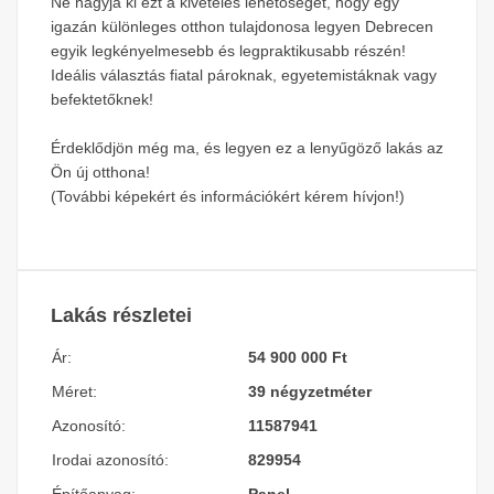
Ne hagyja ki ezt a kivételes lehetőséget, hogy egy
igazán különleges otthon tulajdonosa legyen Debrecen
egyik legkényelmesebb és legpraktikusabb részén!
Ideális választás fiatal pároknak, egyetemistáknak vagy
befektetőknek!
Érdeklődjön még ma, és legyen ez a lenyűgöző lakás az
Ön új otthona!
(További képekért és információkért kérem hívjon!)
Lakás részletei
Ár:
54 900 000 Ft
Méret:
39 négyzetméter
Azonosító:
11587941
Irodai azonosító:
829954